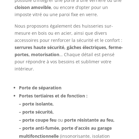
possible d’intégrer une porte à une verrière ou une
cloison amovible
, ou encore d’opter pour un
imposte vitré ou une paroi fixe en verre.
Nous proposons également des huisseries sur-
mesure en bois ou en acier, ainsi que divers
accessoires pour renforcer la sécurité et le confort :
serrures haute sécurité, gâches électriques, ferme-
portes, motorisation
… Chaque détail est pensé
pour répondre à vos besoins et sublimer votre
intérieur.
Porte de séparation
Portes tertiaires et de fonction :
– p
orte isolante,
– p
orte sécurité,
– p
orte coupe feu
ou
porte
résistante au feu,
– p
orte anti-fumée, p
orte
d’accès au garage
multifonctionnelle
(insonorisante, isolation