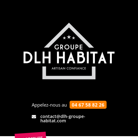
Appelez-nous au
04 67 58 82 26
contact@dlh-groupe-

habitat.com