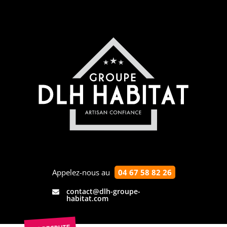
Appelez-nous au
04 67 58 82 26
contact@dlh-groupe-

habitat.com