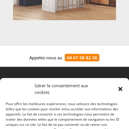
Appelez-nous au
04 67 58 82 26
Votre artisan confiance en neuf et
Gérer le consentement aux
rénovation, dépannage d'urgence,
remplacement et aménagement de
cookies
cuisine, plan de travail et
électroménager autour de
Marsillargues, Lunel-Viel, Saint-Just,
Pour offrir les meilleures expériences, nous utilisons des technologies
Saint-Nazaire-de-Pézan et Saint-Geniès-
telles que les cookies pour stocker et/ou accéder aux informations des
des-Mourgues
appareils. Le fait de consentir à ces technologies nous permettra de
traiter des données telles que le comportement de navigation ou les ID
uniques sur ce site. Le fait de ne pas consentir ou de retirer son