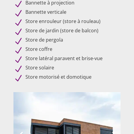
Bannette à projection
N
Bannette verticale
N
Store enrouleur (store à rouleau)
N
Store de jardin (store de balcon)
N
Store de pergola
N
Store coffre
N
Store latéral paravent et brise-vue
N
Store solaire
N
Store motorisé et domotique
N