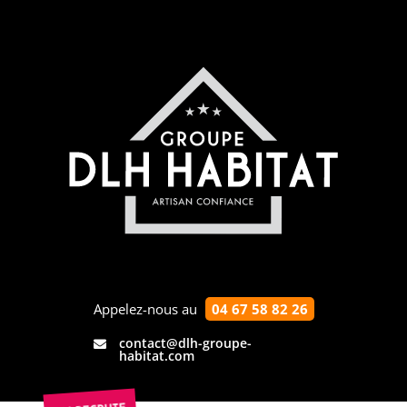
Appelez-nous au
04 67 58 82 26
contact@dlh-groupe-

habitat.com