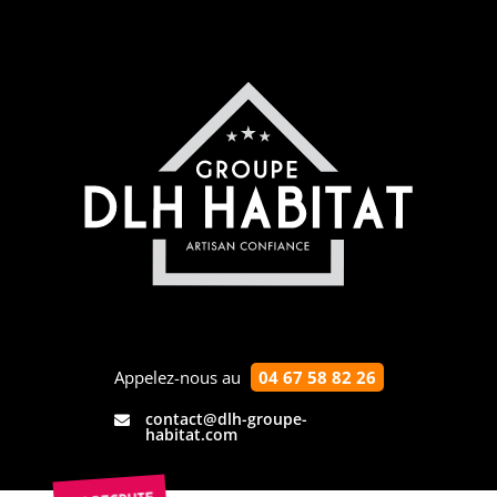
Appelez-nous au
04 67 58 82 26
contact@dlh-groupe-

habitat.com