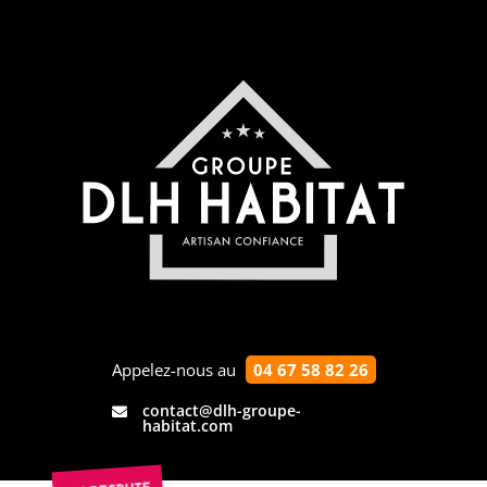
Appelez-nous au
04 67 58 82 26
contact@dlh-groupe-

habitat.com