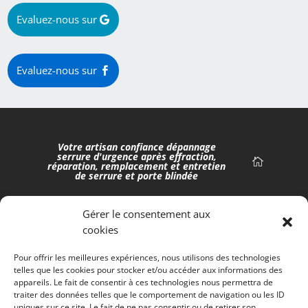
d’entrée
Mickael
déréglée,
!
Evaluez-nous sur
venue
rapide
du
Evaluez-nous sur
technicien,
très
pro et
efficace.
Votre artisan confiance dépannage
serrure d'urgence après effraction,
réparation, remplacement et entretien
de serrure et porte blindée
Gérer le consentement aux
cookies
Pour offrir les meilleures expériences, nous utilisons des technologies
⭐️⭐️⭐️⭐️⭐️
4.9/5
sur Google pour 161 avis
telles que les cookies pour stocker et/ou accéder aux informations des
appareils. Le fait de consentir à ces technologies nous permettra de
Merci pour votre confiance !
traiter des données telles que le comportement de navigation ou les ID
uniques sur ce site. Le fait de ne pas consentir ou de retirer son