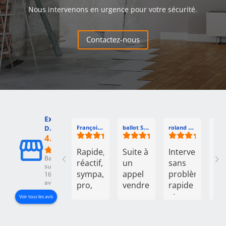
Nous intervenons en urgence pour votre sécurité.
Contactez-nous
Excellent
François Martin
ballot Sylcan
roland galtier
DLH Groupe Habitat
Eric
4.9
Rapide,
Suite à
Intervention
Tr
Basé
réactif,
un
sans
eff
sur
sympa,
appel
problème,
po
166
avis
pro,
vendredi
rapide
et
que
pour
et
sy
Voir tous les avis
dire
une
efficace...
d'autre
porte
merci