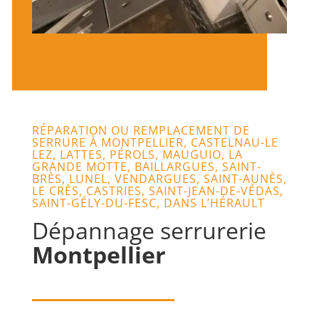
RÉPARATION OU REMPLACEMENT DE
SERRURE À MONTPELLIER, CASTELNAU-LE
LEZ, LATTES, PÉROLS, MAUGUIO, LA
GRANDE MOTTE, BAILLARGUES, SAINT-
BRÈS, LUNEL, VENDARGUES, SAINT-AUNÈS,
LE CRÈS, CASTRIES, SAINT-JEAN-DE-VÉDAS,
SAINT-GÉLY-DU-FESC, DANS L’HÉRAULT
Dépannage serrurerie
Montpellier