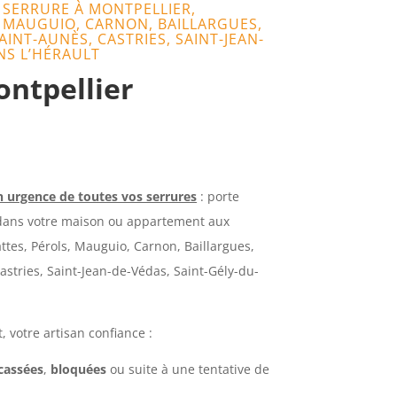
SERRURE À MONTPELLIER,
, MAUGUIO, CARNON, BAILLARGUES,
INT-AUNÈS, CASTRIES, SAINT-JEAN-
NS L’HÉRAULT
ntpellier
n urgence de toutes vos serrures
: porte
e dans votre maison ou appartement aux
attes, Pérols, Mauguio, Carnon, Baillargues,
astries, Saint-Jean-de-Védas, Saint-Gély-du-
 votre artisan confiance :
cassées
,
bloquées
ou suite à une tentative de