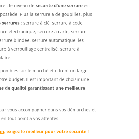
ure : le niveau de
sécurité d’une serrure
est
possède. Plus la serrure a de goupilles, plus
e serrures
: serrure à clé, serrure à code,
rure électronique, serrure à carte, serrure
errure blindée, serrure automatique, les
ure à verrouillage centralisé, s
errure à
ulaire…
ponibles sur le marché et offrent un large
tre budget. Il est important de choisir une
es de qualité garantissant une meilleure
 pour vous accompagner dans vos démarches et
 en tout point à vos attentes.
on
, exigez le meilleur pour votre sécurité !