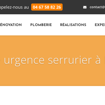
ppelez-nous au
04 67 58 82 26
contact@

RÉNOVATION
PLOMBERIE
RÉALISATIONS
EXPE
urgence serrurier à 