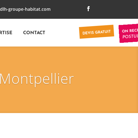
dlh-groupe-habitat.com
ON REC
DEVIS GRATUIT
RTISE
CONTACT
POSTUL
Montpellier