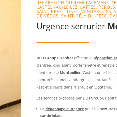
RÉPARATION OU REMPLACEMENT DE 
CASTELNAU-LE LEZ, LATTES, PÉROLS
SAINT-BRÈS, LUNEL, VENDARGUES, SA
DE-VÉDAS, SAINT-GÉLY-DU-FESC, DA
Urgence serrurier
Mo
DLH Groupe Habitat
effectue la
réparation e
d’entrée, coulissant, porte fenêtre et fenêtr
alentours de
Montpellier
, Castelnau-le Lez, L
Saint-Brès, Lunel, Vendargues, Saint-Aunès, C
Fesc et ailleurs dans l’Hérault en Occitanie.
Les services proposés par DLH Groupe Habitat,
Le
dépannage d’urgence
pour les
serrures 
cambriolage
.